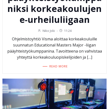
niksi korkeakoulujen
e-urheiluliigaan
Niko Joki
-
11:24
Ohjelmistoyhtiö Visma aloittaa korkeakouluille
suunnatun Educational Masters Major -liigan
pääyhteistyökumppanina. Tavoitteena on vahvistaa
yhteyttä korkeakouluopiskelijoiden ja […]
READ MORE