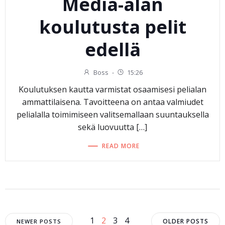
Media-alan
koulutusta pelit
edellä
Boss
-
15:26
Koulutuksen kautta varmistat osaamisesi pelialan
ammattilaisena. Tavoitteena on antaa valmiudet
pelialalla toimimiseen valitsemallaan suuntauksella
sekä luovuutta […]
READ MORE
Page
Page
Page
Page
1
2
3
4
OLDER POSTS
NEWER POSTS