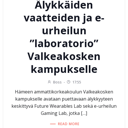
Älykkäiden
vaatteiden ja e-
urheilun
”laboratorio”
Valkeakosken
kampukselle
Boss
-
17:55
Hämeen ammattikorkeakoulun Valkeakosken
kampukselle avataan puettavaan älykkyyteen
keskittyvä Future Wearables Lab sekä e-urheilun
Gaming Lab, jotka […]
READ MORE