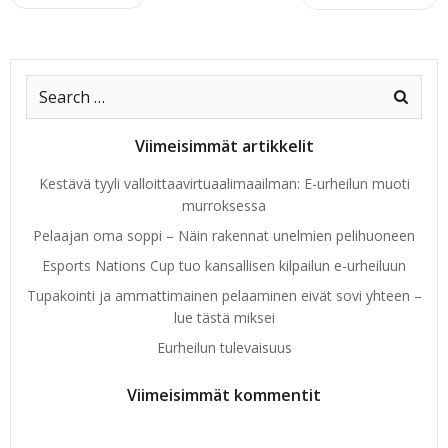
Posts
Posts
Posts
navigation
navigation
navigat
Search
for:
Viimeisimmät artikkelit
Kestävä tyyli valloittaavirtuaalimaailman: E-urheilun muoti
murroksessa
Pelaajan oma soppi – Näin rakennat unelmien pelihuoneen
Esports Nations Cup tuo kansallisen kilpailun e-urheiluun
Tupakointi ja ammattimainen pelaaminen eivät sovi yhteen –
lue tästä miksei
Eurheilun tulevaisuus
Viimeisimmät kommentit