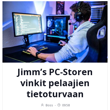
Jimm’s PC-Storen
vinkit pelaajien
tietoturvaan
Boss
-
09:58