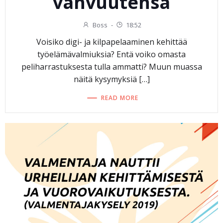
vahvuutensa
Boss
-
18:52
Voisiko digi- ja kilpapelaaminen kehittää
työelämävalmiuksia? Entä voiko omasta
peliharrastuksesta tulla ammatti? Muun muassa
näitä kysymyksiä […]
READ MORE