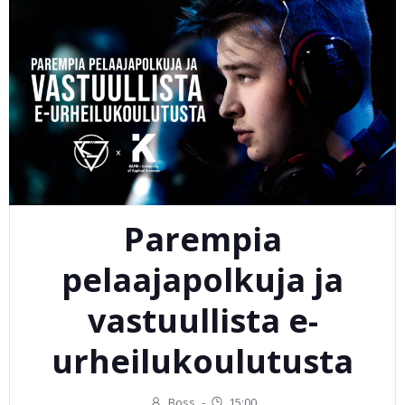
Parempia
pelaajapolkuja ja
vastuullista e-
urheilukoulutusta
Boss
-
15:00