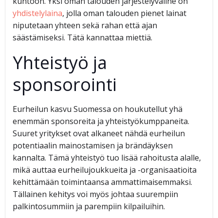
kuntoon. Yksi oman talouden järjestelyväline on
yhdistelylaina
, jolla oman talouden pienet lainat
niputetaan yhteen sekä rahan että ajan
säästämiseksi. Tätä kannattaa miettiä.
Yhteistyö ja
sponsorointi
Eurheilun kasvu Suomessa on houkutellut yhä
enemmän sponsoreita ja yhteistyökumppaneita.
Suuret yritykset ovat alkaneet nähdä eurheilun
potentiaalin mainostamisen ja brändäyksen
kannalta. Tämä yhteistyö tuo lisää rahoitusta alalle,
mikä auttaa eurheilujoukkueita ja -organisaatioita
kehittämään toimintaansa ammattimaisemmaksi.
Tällainen kehitys voi myös johtaa suurempiin
palkintosummiin ja parempiin kilpailuihin.