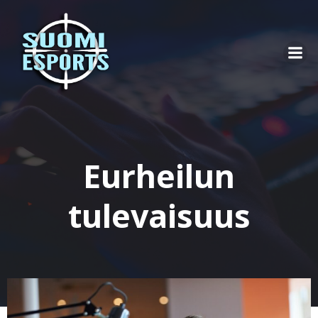
Skip
to
content
Eurheilun
tulevaisuus