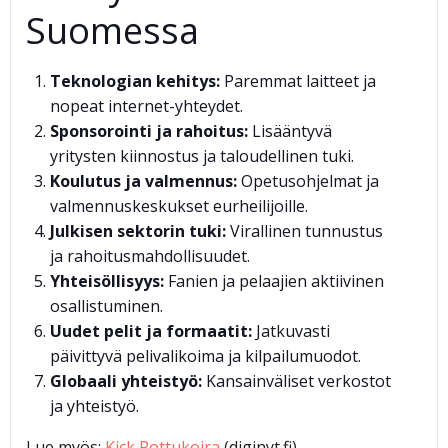
Suomessa
Teknologian kehitys:
Paremmat laitteet ja
nopeat internet-yhteydet.
Sponsorointi ja rahoitus:
Lisääntyvä
yritysten kiinnostus ja taloudellinen tuki.
Koulutus ja valmennus:
Opetusohjelmat ja
valmennuskeskukset eurheilijoille.
Julkisen sektorin tuki:
Virallinen tunnustus
ja rahoitusmahdollisuudet.
Yhteisöllisyys:
Fanien ja pelaajien aktiivinen
osallistuminen.
Uudet pelit ja formaatit:
Jatkuvasti
päivittyvä pelivalikoima ja kilpailumuodot.
Globaali yhteistyö:
Kansainväliset verkostot
ja yhteistyö.
Lue myös:
Kick Pottukoira
(diginyt.fi)