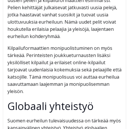
uusien pelien ja kilpailuformaattien esiinmarssi.
Pelien kehittäjät julkaisevat jatkuvasti uusia pelejä,
jotka haastavat vanhat suosikit ja tuovat uusia
ulottuvuuksia eurheiluun. Nämä uudet pelit voivat
houkutella erilaisia pelaajia ja yleisöjä, laajentaen
eurheilun kohderyhmää.
Kilpailuformaattien monipuolistuminen on myös
tärkeää. Perinteisten joukkueturnausten lisäksi
yksilölliset kilpailut ja erilaiset online-kilpailut
tarjoavat uudenlaisia kokemuksia sekä pelaajille että
katsojille. Tämä monipuolisuus voi auttaa eurheilua
saavuttamaan laajemman ja monipuolisemman
yleisön.
Globaali yhteistyö
Suomen eurheilun tulevaisuudessa on tärkeää myös
kansainvälinen yhteistyö. Yhteistyö globaalien