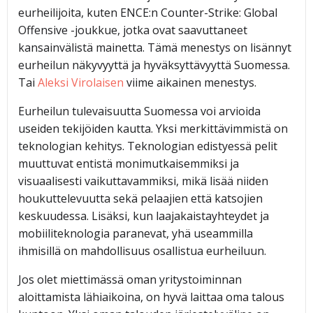
eurheilijoita, kuten ENCE:n Counter-Strike: Global
Offensive -joukkue, jotka ovat saavuttaneet
kansainvälistä mainetta. Tämä menestys on lisännyt
eurheilun näkyvyyttä ja hyväksyttävyyttä Suomessa.
Tai
Aleksi Virolaisen
viime aikainen menestys.
Eurheilun tulevaisuutta Suomessa voi arvioida
useiden tekijöiden kautta. Yksi merkittävimmistä on
teknologian kehitys. Teknologian edistyessä pelit
muuttuvat entistä monimutkaisemmiksi ja
visuaalisesti vaikuttavammiksi, mikä lisää niiden
houkuttelevuutta sekä pelaajien että katsojien
keskuudessa. Lisäksi, kun laajakaistayhteydet ja
mobiiliteknologia paranevat, yhä useammilla
ihmisillä on mahdollisuus osallistua eurheiluun.
Jos olet miettimässä oman yritystoiminnan
aloittamista lähiaikoina, on hyvä laittaa oma talous