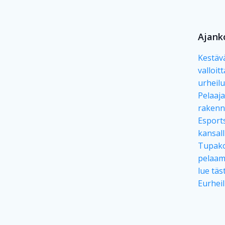
Ajank
Kestävä
valloit
urheil
Pelaaj
rakenn
Esport
kansall
Tupako
pelaami
lue täs
Eurhei