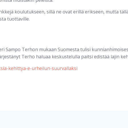
onista muistakin peleistä.
nkkejä koulutukseen, sillä ne ovat erillä erikseen, mutta täll
ta tuottaville.
:
steri Sampo Terhon mukaan Suomesta tulisi kunnianhimoises
estänyt Terho haluaa keskustelulla paitsi edistää lajin kehit
sia-kehittya-e-urheilun-suurvallaksi