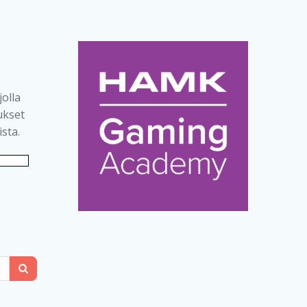
jolla
tukset
ista.