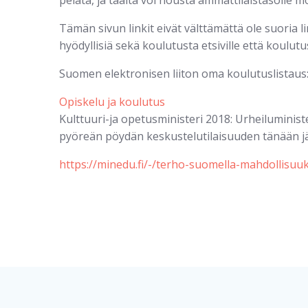
pelata, ja täältä voi nousta ammattilaistasolle m
Tämän sivun linkit eivät välttämättä ole suoria li
hyödyllisiä sekä koulutusta etsiville että koulutus
Suomen elektronisen liiton oma koulutuslistaus
Opiskelu ja koulutus
Kulttuuri-ja opetusministeri 2018: Urheilumini
pyöreän pöydän keskustelutilaisuuden tänään järj
https://minedu.fi/-/terho-suomella-mahdollisuuk