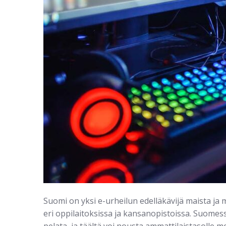
Suomi on yksi e-urheilun edelläkävijä maista ja 
eri oppilaitoksissa ja kansanopistoissa. Suomess