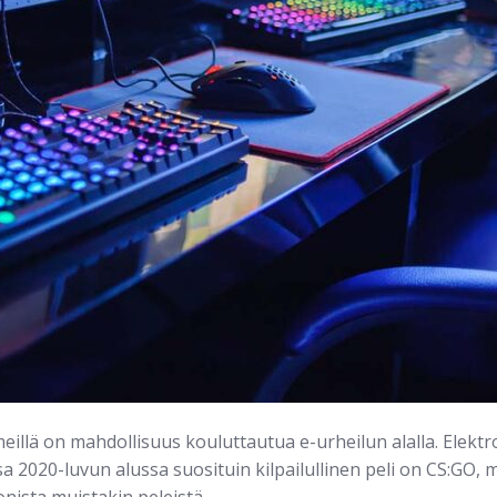
meillä on mahdollisuus kouluttautua e-urheilun alalla. Elekt
a 2020-luvun alussa suosituin kilpailullinen peli on CS:GO,