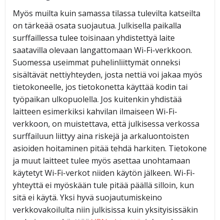
Myös muilta kuin samassa tilassa tulevilta katseilta
on tärkeää osata suojautua. Julkisella paikalla
surffaillessa tulee toisinaan yhdistettyä laite
saatavilla olevaan langattomaan Wi-Fi-verkkoon.
Suomessa useimmat puhelinliittymät onneksi
sisältävät nettiyhteyden, josta nettiä voi jakaa myös
tietokoneelle, jos tietokonetta käyttää kodin tai
työpaikan ulkopuolella. Jos kuitenkin yhdistää
laitteen esimerkiksi kahvilan ilmaiseen Wi-Fi-
verkkoon, on muistettava, että julkisessa verkossa
surffailuun liittyy aina riskejä ja arkaluontoisten
asioiden hoitaminen pitää tehdä harkiten. Tietokone
ja muut laitteet tulee myös asettaa unohtamaan
käytetyt Wi-Fi-verkot niiden käytön jälkeen. Wi-Fi-
yhteyttä ei myöskään tule pitää päällä silloin, kun
sitä ei käytä. Yksi hyvä suojautumiskeino
verkkovakoilulta niin julkisissa kuin yksityisissäkin