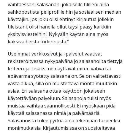
vaihtaessani salasanani jokaiselle tililleni aina
sähköpostista peliprofiileihin ja sosiaalisen median
käyttäjiin. Jos joku olisi ehtinyt kirjautua jollekin
tileistäni, olisi hänellä ollut täysi pääsy kaikkiin
yksityisviesteihini. Nykyään käytän aina myös
kaksivaiheista todennusta.”
Useimmat verkkosivut ja -palvelut vaativat
rekisteröityessä nykypäivänä jo salasanoilta tiettyjä
kriteerejä. Lisäksi ne näyttävät miten vahva tai
epävarma syötetty salasana on. Se on valitettavasti
vasta alkua, sillä on muistettava monta muutakin
asiaa. Eri salasana ottaa käyttöön jokaiseen
käytettävään palveluun. Salasanoja tulisi myös
muistaa vaihtaa säännöllisesti. Ei myöskään pidä
käyttää salasanassa nimiä ja päivämääriä.
Salasanoista tulee pyrkiä aina tekemään tarpeeksi
monimutkaisia. Kirjautumisissa on suositeltavaa