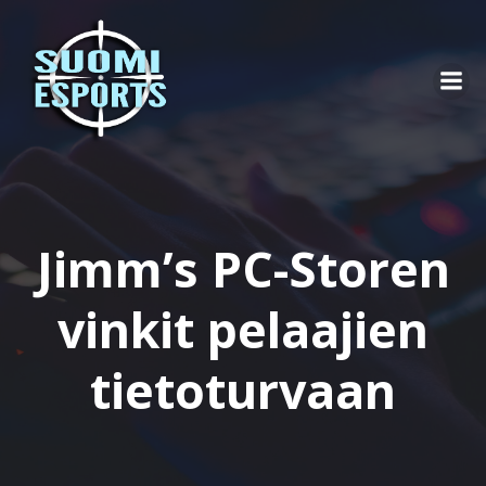
Skip
to
content
Jimm’s PC-Storen
vinkit pelaajien
tietoturvaan