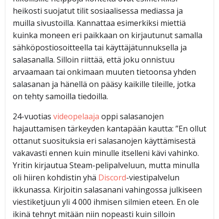
heikosti suojatut tilit sosiaalisessa mediassa ja
muilla sivustoilla. Kannattaa esimerkiksi miettiä
kuinka moneen eri paikkaan on kirjautunut samalla
sähköpostiosoitteella tai käyttäjätunnuksella ja
salasanalla. Silloin riittää, että joku onnistuu
arvaamaan tai onkimaan muuten tietoonsa yhden
salasanan ja hänellä on pääsy kaikille tileille, jotka
on tehty samoilla tiedoilla.
24-vuotias
videopelaaja
oppi salasanojen
hajauttamisen tärkeyden kantapään kautta: ”En ollut
ottanut suosituksia eri salasanojen käyttämisestä
vakavasti ennen kuin minulle itselleni kävi vahinko.
Yritin kirjautua Steam-pelipalveluun, mutta minulla
oli hiiren kohdistin yhä
Discord
-viestipalvelun
ikkunassa. Kirjoitin salasanani vahingossa julkiseen
viestiketjuun yli 4 000 ihmisen silmien eteen. En ole
ikinä tehnyt mitään niin nopeasti kuin silloin