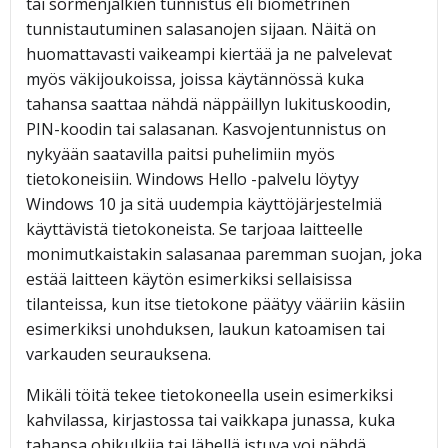
tai sormenjälkien tunnistus eli biometrinen
tunnistautuminen salasanojen sijaan. Näitä on
huomattavasti vaikeampi kiertää ja ne palvelevat
myös väkijoukoissa, joissa käytännössä kuka
tahansa saattaa nähdä näppäillyn lukituskoodin,
PIN-koodin tai salasanan. Kasvojentunnistus on
nykyään saatavilla paitsi puhelimiin myös
tietokoneisiin. Windows Hello -palvelu löytyy
Windows 10 ja sitä uudempia käyttöjärjestelmiä
käyttävistä tietokoneista. Se tarjoaa laitteelle
monimutkaistakin salasanaa paremman suojan, joka
estää laitteen käytön esimerkiksi sellaisissa
tilanteissa, kun itse tietokone päätyy vääriin käsiin
esimerkiksi unohduksen, laukun katoamisen tai
varkauden seurauksena.
Mikäli töitä tekee tietokoneella usein esimerkiksi
kahvilassa, kirjastossa tai vaikkapa junassa, kuka
tahansa ohikulkija tai lähellä istuva voi nähdä