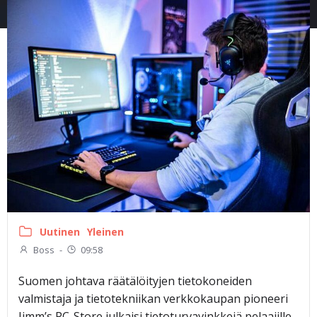
Uutinen
Yleinen
Boss
-
09:58
Suomen johtava räätälöityjen tietokoneiden
valmistaja ja tietotekniikan verkkokaupan pioneeri
Jimm’s PC-Store julkaisi tietoturvavinkkejä pelaajille.