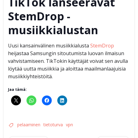
TikTok lanseeravat
StemDrop -
musiikkialustan
Uusi kansainvälinen musiikkialusta
StemDrop
heijastaa Samsungin sitoutumista luovan ilmaisun
vahvistamiseen. TikTokin käyttäjät voivat sen avulla
löytää uutta musiikkia ja aloittaa maailmanlaajuisia
musiikkiyhteistöitä.
Jaa tämä:
pelaaminen
tietoturva
vpn