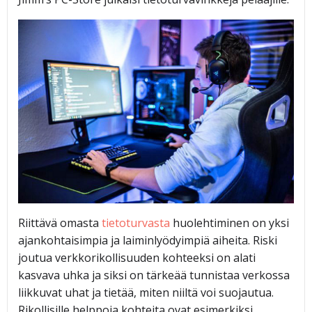
Riittävä omasta
tietoturvasta
huolehtiminen on yksi
ajankohtaisimpia ja laiminlyödyimpiä aiheita. Riski
joutua verkkorikollisuuden kohteeksi on alati
kasvava uhka ja siksi on tärkeää tunnistaa verkossa
liikkuvat uhat ja tietää, miten niiltä voi suojautua.
Rikollisille helppoja kohteita ovat esimerkiksi