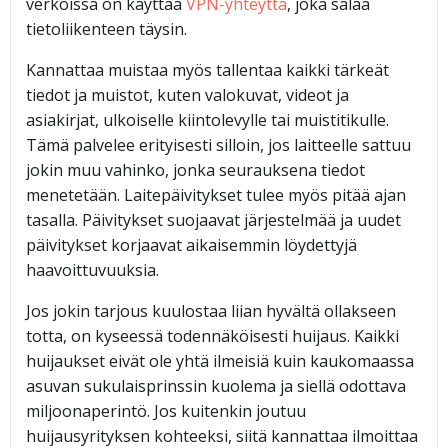
verkoissa on käyttää
VPN-yhteyttä
, joka salaa
tietoliikenteen täysin.
Kannattaa muistaa myös tallentaa kaikki tärkeät
tiedot ja muistot, kuten valokuvat, videot ja
asiakirjat, ulkoiselle kiintolevylle tai muistitikulle.
Tämä palvelee erityisesti silloin, jos laitteelle sattuu
jokin muu vahinko, jonka seurauksena tiedot
menetetään. Laitepäivitykset tulee myös pitää ajan
tasalla. Päivitykset suojaavat järjestelmää ja uudet
päivitykset korjaavat aikaisemmin löydettyjä
haavoittuvuuksia.
Jos jokin tarjous kuulostaa liian hyvältä ollakseen
totta, on kyseessä todennäköisesti huijaus. Kaikki
huijaukset eivät ole yhtä ilmeisiä kuin kaukomaassa
asuvan sukulaisprinssin kuolema ja siellä odottava
miljoonaperintö. Jos kuitenkin joutuu
huijausyrityksen kohteeksi, siitä kannattaa ilmoittaa