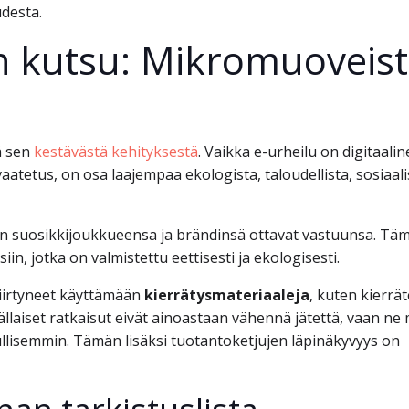
udesta.
n kutsu: Mikromuoveis
ä sen
kestävästä kehityksestä
. Vaikka e-urheilu on digitaaline
atetus, on osa laajempaa ekologista, taloudellista, sosiaali
dän suosikkijoukkueensa ja brändinsä ottavat vastuunsa. Tä
siin, jotka on valmistettu eettisesti ja ekologisesti.
siirtyneet käyttämään
kierrätysmateriaaleja
, kuten kierrät
ällaiset ratkaisut eivät ainoastaan vähennä jätettä, vaan ne
llisemmin. Tämän lisäksi tuotantoketjujen läpinäkyvyys on