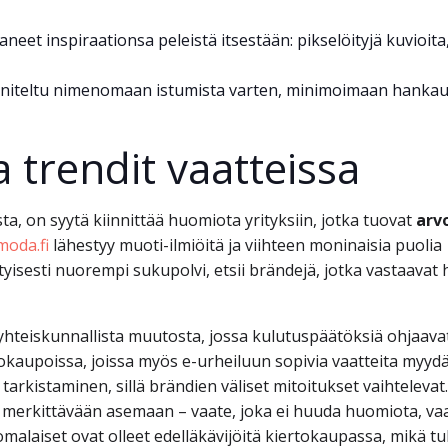
aneet inspiraationsa peleistä itsestään: pikselöityjä kuvioita
nniteltu nimenomaan istumista varten, minimoimaan hankau
a trendit vaatteissa
 on syytä kiinnittää huomiota yrityksiin, jotka tuovat
arv
moda.fi
lähestyy muoti-ilmiöitä ja viihteen moninaisia puolia
ityisesti nuorempi sukupolvi, etsii brändejä, jotka vastaavat
 yhteiskunnallista muutosta, jossa kulutuspäätöksiä ohjaava
okaupoissa, joissa myös e-urheiluun sopivia vaatteita myyd
arkistaminen, sillä brändien väliset mitoitukset vaihtelevat
merkittävään asemaan – vaate, joka ei huuda huomiota, va
omalaiset ovat olleet edelläkävijöitä kiertokaupassa, mikä t