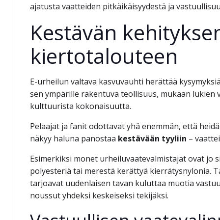
ajatusta vaatteiden pitkäikäisyydestä ja vastuullisu
Kestävän kehitykse
kiertotalouteen
E-urheilun valtava kasvuvauhti herättää kysymyksi
sen ympärille rakentuva teollisuus, mukaan lukien va
kulttuurista kokonaisuutta.
Pelaajat ja fanit odottavat yhä enemmän, että hei
näkyy haluna panostaa
kestävään tyyliin
– vaattei
Esimerkiksi monet urheiluvaatevalmistajat ovat jo 
polyesteriä tai merestä kerättyä kierrätysnylonia. T
tarjoavat uudenlaisen tavan kuluttaa muotia vastuu
noussut yhdeksi keskeiseksi tekijäksi.