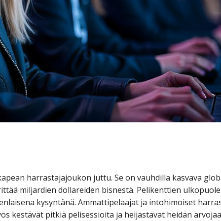
n kapean harrastajajoukon juttu. Se on vauhdilla kasvava glob
rittää miljardien dollareiden bisnestä. Pelikenttien ulkopuolel
nlaisena kysyntänä. Ammattipelaajat ja intohimoiset harras
yös kestävät pitkiä pelisessioita ja heijastavat heidän arvojaa