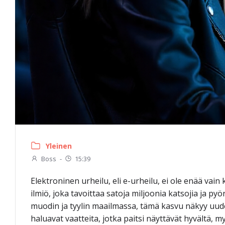
Yleinen
Boss
-
15:39
Elektroninen urheilu, eli e-urheilu, ei ole enää vai
ilmiö, joka tavoittaa satoja miljoonia katsojia ja pyö
muodin ja tyylin maailmassa, tämä kasvu näkyy uude
haluavat vaatteita, jotka paitsi näyttävät hyvältä, m