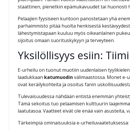
staattinen, pienetkin epämukavuudet tai huonosti he
Pelaajien fyysiseen kuntoon panostetaan yhä enemmä
parhaimmisto pitää huolta henkisestä kestävyydest
lähestymistapaan kuuluu myös oikeanlainen pukeut
sijoitus omaan suorituskykyyn ja terveyteen.
Yksilöllisyys esiin: Tii
E-urheilu on tuonut muotiin uudenlaisen tyylikielen,
laadukkaan
katumuodin
välimaastossa. Monet e-ur
ovat keräilykohteita ja osoitus fanin uskollisuudest
Tulevaisuudessa nähdään entistä enemmän yhteistyöt
Tämä sekoitus tuo pelaamisen kulttuurin laajemman
laatutasoa. Vaatteet eivät ole enää vain asusteita, v
Tärkeimpiä ominaisuuksia e-urheiluvaatetuksessa: