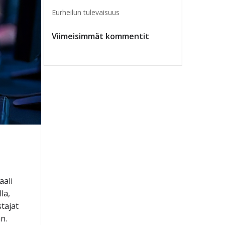
Eurheilun tulevaisuus
Viimeisimmät kommentit
aali
la,
tajat
n.