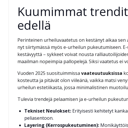
Kuumimmat trendit:
edellä
Perinteinen urheiluvaatetus on kestänyt aikaa sen
nyt siirtymässä myös e-urheilun pukeutumiseen. E-
kestävyyttä – sykkeet voivat nousta ralliautoilijoi
maailman nopeimpia pallopelejä. Siksi vaatetus ei vo
Vuoden 2025 suosituimmissa
vaateuutuuksissa
ko
kosteutta ja pitävät olon viileänä, vaikka matsi ve
urheilun estetiikasta, jossa minimalistinen muotoilu 
Tulevia trendejä pelaamisen ja e-urheilun pukeutu
Tekniset Neulokset:
Erityisesti kehitetyt kank
peliasentoon.
Layering (Kerrospukeutuminen):
Monikäyttöise