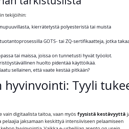
nan tarkistuslista
n tekijöihin:
upuuvillasta, kierrätetystä polyesteristä tai muista
 tuotantoprosessilla GOTS- tai ZQ-sertifikaatteja, jotka taka
ssa tai maissa, joissa on tunnetusti hyvät työolot.
istöystävällinen huolto pidentää käyttöikää.
aatu sellainen, että vaate kestää pitkään?
 hyvinvointi: Tyyli tuke
le vain digitaalista taitoa, vaan myös
fyysistä kestävyyttä
j
a pelaajia jaksamaan keskittyä intensiiviseen pelaamiseen
ehon hyvinvointia. Vaikka e-urheilijan asento on usein