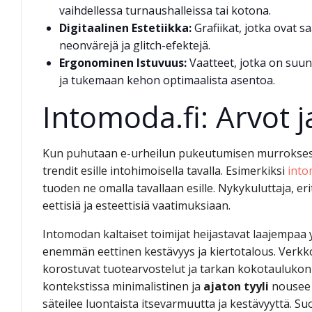
vaihdellessa turnaushalleissa tai kotona.
Digitaalinen Estetiikka:
Grafiikat, jotka ovat sa
neonvärejä ja glitch-efektejä.
Ergonominen Istuvuus:
Vaatteet, jotka on suu
ja tukemaan kehon optimaalista asentoa.
Intomoda.fi: Arvot j
Kun puhutaan e-urheilun pukeutumisen murroksesta,
trendit esille intohimoisella tavalla. Esimerkiksi
into
tuoden ne omalla tavallaan esille. Nykykuluttaja, er
eettisiä ja esteettisiä vaatimuksiaan.
Intomodan kaltaiset toimijat heijastavat laajempaa
enemmän eettinen kestävyys ja kiertotalous. Verkk
korostuvat tuotearvostelut ja tarkan kokotaulukon t
kontekstissa minimalistinen ja
ajaton tyyli
nousee 
säteilee luontaista itsevarmuutta ja kestävyyttä. Su