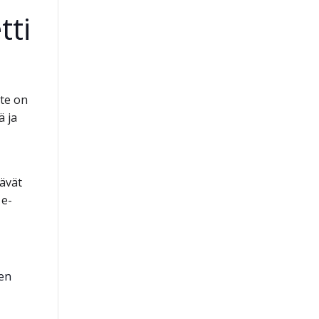
tti
te on
ä ja
tävät
 e-
een