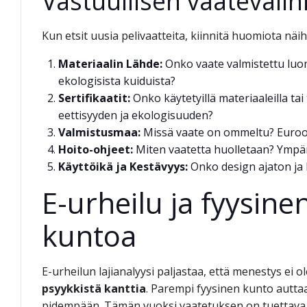
Vastuullisen vaatevalin
Kun etsit uusia pelivaatteita, kiinnitä huomiota näihi
Materiaalin Lähde:
Onko vaate valmistettu luom
ekologisista kuiduista?
Sertifikaatit:
Onko käytetyillä materiaaleilla tai
eettisyyden ja ekologisuuden?
Valmistusmaa:
Missä vaate on ommeltu? Euroopa
Hoito-ohjeet:
Miten vaatetta huolletaan? Ympär
Käyttöikä ja Kestävyys:
Onko design ajaton ja l
E-urheilu ja fyysinen
kuntoa
E-urheilun lajianalyysi paljastaa, että menestys ei o
psyykkistä kanttia
. Parempi fyysinen kunto autta
pidempään. Tämän vuoksi vaatetuksen on tuettava k