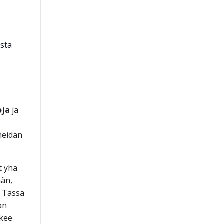
,
sta
oja
ja
 heidän
t yhä
ään,
. Tässä
an
ukee