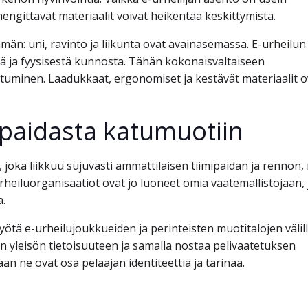
ngittävät materiaalit voivat heikentää keskittymistä.
n: uni, ravinto ja liikunta ovat avainasemassa. E-urheilun
ä ja fyysisestä kunnosta. Tähän kokonaisvaltaiseen
uminen. Laadukkaat, ergonomiset ja kestävät materiaalit o
mipaidasta katumuotiin
 joka liikkuu sujuvasti ammattilaisen tiimipaidan ja rennon,
heiluorganisaatiot ovat jo luoneet omia vaatemallistojaan, 
a.
ä e-urheilujoukkueiden ja perinteisten muotitalojen välill
 yleisön tietoisuuteen ja samalla nostaa pelivaatetuksen
aan ne ovat osa pelaajan identiteettiä ja tarinaa.