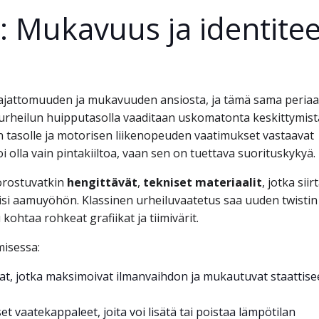
 Mukavuus ja identitee
 ajattomuuden ja mukavuuden ansiosta, ja tämä sama periaa
urheilun huipputasolla vaaditaan uskomatonta keskittymist
den tasolle ja motorisen liikenopeuden vaatimukset vastaavat
i olla vain pintakiiltoa, vaan sen on tuettava suorituskykyä.
rostuvatkin
hengittävät
,
tekniset materiaalit
, jotka siir
nyisi aamuyöhön. Klassinen urheiluvaatetus saa uuden twistin
kohtaa rohkeat grafiikat ja tiimivärit.
misessa:
aat, jotka maksimoivat ilmanvaihdon ja mukautuvat staattis
t vaatekappaleet, joita voi lisätä tai poistaa lämpötilan