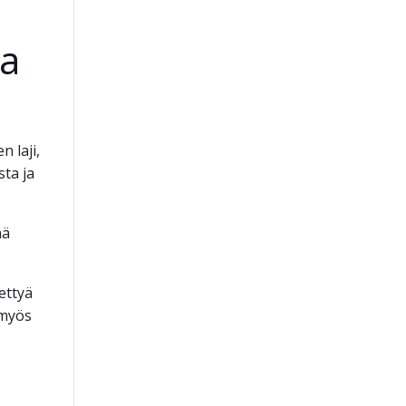
ta
n laji,
sta ja
mä
ettyä
 myös