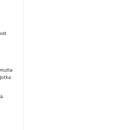
vat
 mutta
jotka
ä.