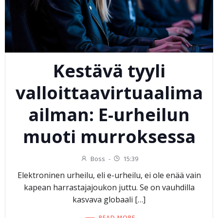
Kestävä tyyli
valloittaavirtuaalima
ailman: E-urheilun
muoti murroksessa
Boss
-
15:39
Elektroninen urheilu, eli e-urheilu, ei ole enää vain
kapean harrastajajoukon juttu. Se on vauhdilla
kasvava globaali […]
READ MORE