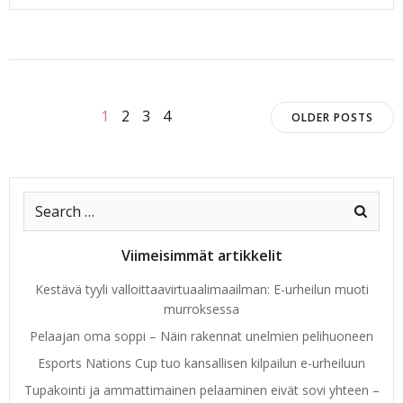
Posts
Posts
Page
Page
Page
Page
1
2
3
4
OLDER POSTS
navigation
navigat
Search
for:
Viimeisimmät artikkelit
Kestävä tyyli valloittaavirtuaalimaailman: E-urheilun muoti
murroksessa
Pelaajan oma soppi – Näin rakennat unelmien pelihuoneen
Esports Nations Cup tuo kansallisen kilpailun e-urheiluun
Tupakointi ja ammattimainen pelaaminen eivät sovi yhteen –