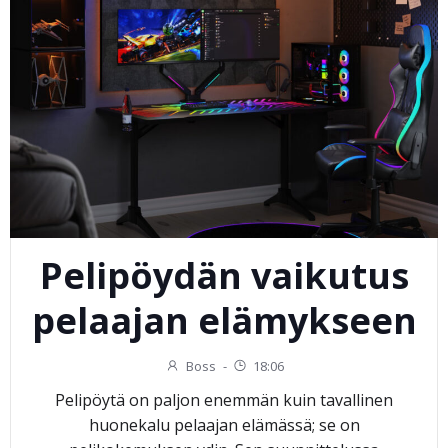
Pelipöydän vaikutus
pelaajan elämykseen
Boss
-
18:06
Pelipöytä on paljon enemmän kuin tavallinen
huonekalu pelaajan elämässä; se on