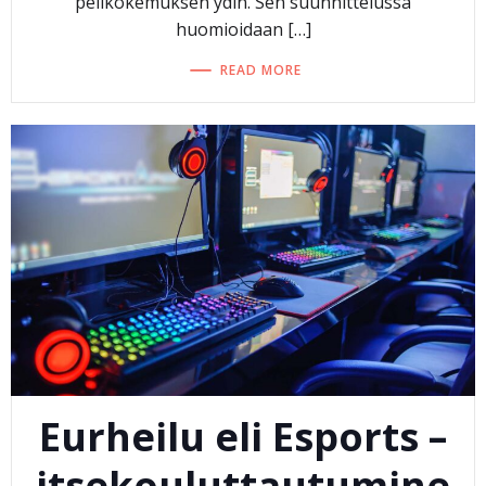
pelikokemuksen ydin. Sen suunnittelussa
huomioidaan […]
READ MORE
Eurheilu eli Esports –
itsekouluttautumine