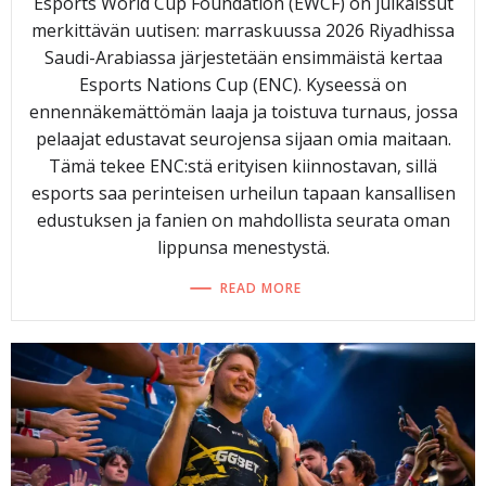
Esports World Cup Foundation (EWCF) on julkaissut
merkittävän uutisen: marraskuussa 2026 Riyadhissa
Saudi-Arabiassa järjestetään ensimmäistä kertaa
Esports Nations Cup (ENC). Kyseessä on
ennennäkemättömän laaja ja toistuva turnaus, jossa
pelaajat edustavat seurojensa sijaan omia maitaan.
Tämä tekee ENC:stä erityisen kiinnostavan, sillä
esports saa perinteisen urheilun tapaan kansallisen
edustuksen ja fanien on mahdollista seurata oman
lippunsa menestystä.
READ MORE