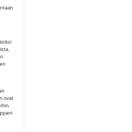
intaan
äsiksi
ista,
en
nen
n
an
n ovat
ihin.
mppani