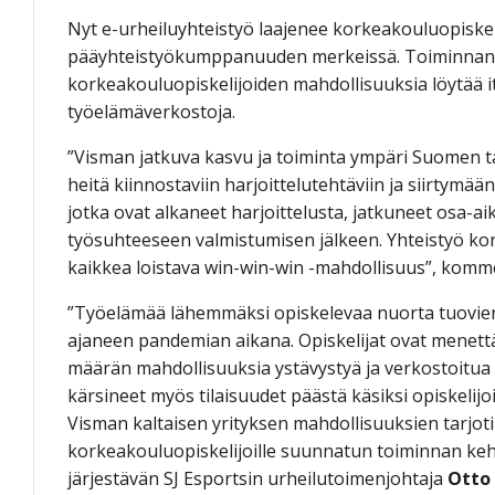
Nyt e-urheiluyhteistyö laajenee korkeakouluopiske
pääyhteistyökumppanuuden merkeissä. Toiminnan ta
korkeakouluopiskelijoiden mahdollisuuksia löytää it
työelämäverkostoja.
”Visman jatkuva kasvu ja toiminta ympäri Suomen ta
heitä kiinnostaviin harjoittelutehtäviin ja siirtymää
jotka ovat alkaneet harjoittelusta, jatkuneet osa-ai
työsuhteeseen valmistumisen jälkeen. Yhteistyö k
kaikkea loistava win-win-win -mahdollisuus”, komme
”Työelämää lähemmäksi opiskelevaa nuorta tuovie
ajaneen pandemian aikana. Opiskelijat ovat menet
määrän mahdollisuuksia ystävystyä ja verkostoitu
kärsineet myös tilaisuudet päästä käsiksi opiskelij
Visman kaltaisen yrityksen mahdollisuuksien tarjoti
korkeakouluopiskelijoille suunnatun toiminnan keh
järjestävän SJ Esportsin urheilutoimenjohtaja
Otto