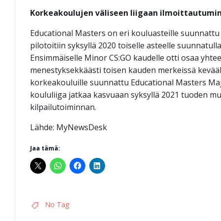
Korkeakoulujen väliseen liigaan ilmoittautumin
Educational Masters on eri kouluasteille suunnattu e
pilotoitiin syksyllä 2020 toiselle asteelle suunnatu
Ensimmäiselle Minor CS:GO kaudelle otti osaa yhtee
menestyksekkäästi toisen kauden merkeissä kevääll
korkeakouluille suunnattu Educational Masters Majo
koululiiga jatkaa kasvuaan syksyllä 2021 tuoden mu
kilpailutoiminnan.
Lähde: MyNewsDesk
Jaa tämä:
No Tag