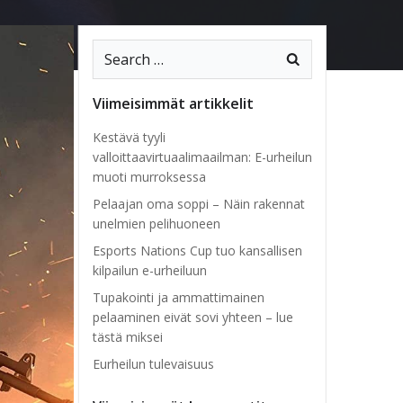
Search
for:
Viimeisimmät artikkelit
Kestävä tyyli
valloittaavirtuaalimaailman: E-urheilun
muoti murroksessa
Pelaajan oma soppi – Näin rakennat
unelmien pelihuoneen
Esports Nations Cup tuo kansallisen
kilpailun e-urheiluun
Tupakointi ja ammattimainen
pelaaminen eivät sovi yhteen – lue
tästä miksei
Eurheilun tulevaisuus