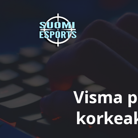
Skip
to
content
Visma p
korkeak