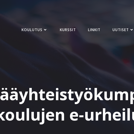
KOULUTUS
KURSSIT
LINKIT
UUTISET
ääyhteistyökum
oulujen e-urheil