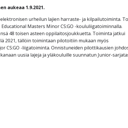
en aukeaa 1.9.2021.
lektronisen urheilun lajien harraste- ja kilpailutoiminta. T
lla Educational Masters Minor CS:GO -koululiigatoiminnalla.
nsä 48 toisen asteen oppilaitosjoukkuetta. Toiminta jatkui
ä 2021, tällöin toimintaan pilotoitiin mukaan myös
r CS:GO -liigatoiminta. Onnistuneiden pilottikausien johdo
kanaan uusia lajeja ja yläkouluille suunnatun Junior-sarjat