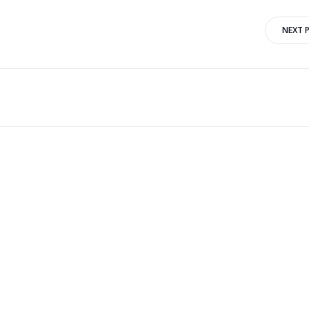
Artikkelien
NEXT 
selaus