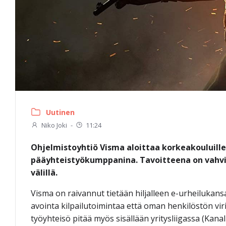
Uutinen
Niko Joki
-
11:24
Ohjelmistoyhtiö Visma aloittaa korkeakouluille
pääyhteistyökumppanina. Tavoitteena on vahvi
välillä.
Visma on raivannut tietään hiljalleen e-urheilukansa
avointa kilpailutoimintaa että oman henkilöstön vi
työyhteisö pitää myös sisällään yritysliigassa (Kanali