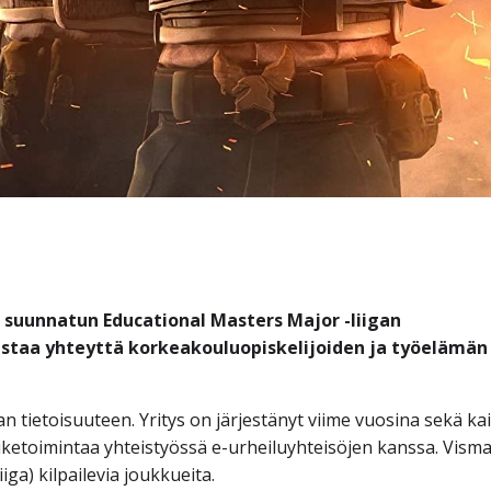
 suunnatun Educational Masters Major -liigan
staa yhteyttä korkeakouluopiskelijoiden ja työelämän
n tietoisuuteen. Yritys on järjestänyt viime vuosina sekä kai
riketoimintaa yhteistyössä e-urheiluyhteisöjen kanssa. Vis
iga) kilpailevia joukkueita.