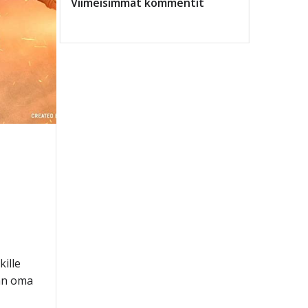
Viimeisimmät kommentit
kille
man oma