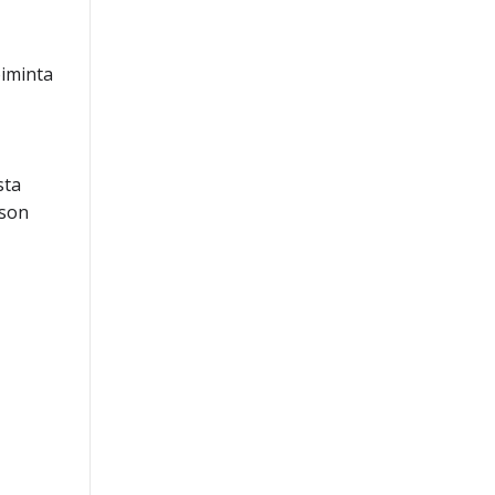
oiminta
sta
ason