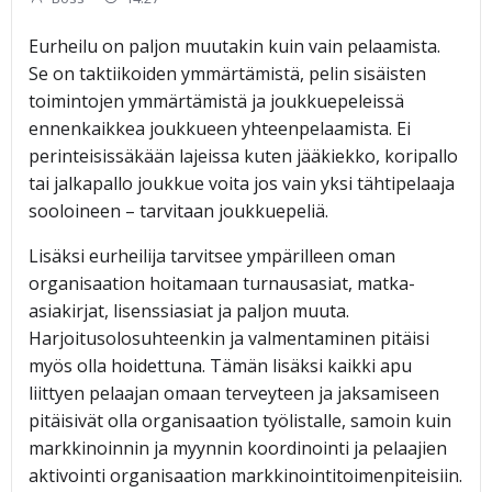
Eurheilu on paljon muutakin kuin vain pelaamista.
Se on taktiikoiden ymmärtämistä, pelin sisäisten
toimintojen ymmärtämistä ja joukkuepeleissä
ennenkaikkea joukkueen yhteenpelaamista. Ei
perinteisissäkään lajeissa kuten jääkiekko, koripallo
tai jalkapallo joukkue voita jos vain yksi tähtipelaaja
sooloineen – tarvitaan joukkuepeliä.
Lisäksi eurheilija tarvitsee ympärilleen oman
organisaation hoitamaan turnausasiat, matka-
asiakirjat, lisenssiasiat ja paljon muuta.
Harjoitusolosuhteenkin ja valmentaminen pitäisi
myös olla hoidettuna. Tämän lisäksi kaikki apu
liittyen pelaajan omaan terveyteen ja jaksamiseen
pitäisivät olla organisaation työlistalle, samoin kuin
markkinoinnin ja myynnin koordinointi ja pelaajien
aktivointi organisaation markkinointitoimenpiteisiin.