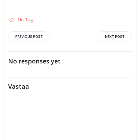
No Tag
Artikkelien
Artikkelien
PREVIOUS POST
NEXT POST
selaus
selaus
No responses yet
Vastaa