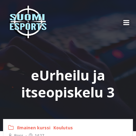
Skip
to
content
eUrheilu ja
itseopiskelu 3
Ilmainen kurssi
Koulutus
Boss
-
14:27