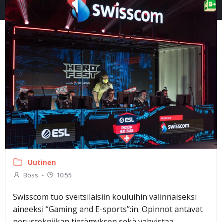
Uutinen
Boss
-
10:55
Swisscom tuo sveitsiläisiin kouluihin valinnaiseksi
aineeksi “Gaming and E-sports”:in. Opinnot antavat
perustekniikan tietämyksen sekä vahvistaa