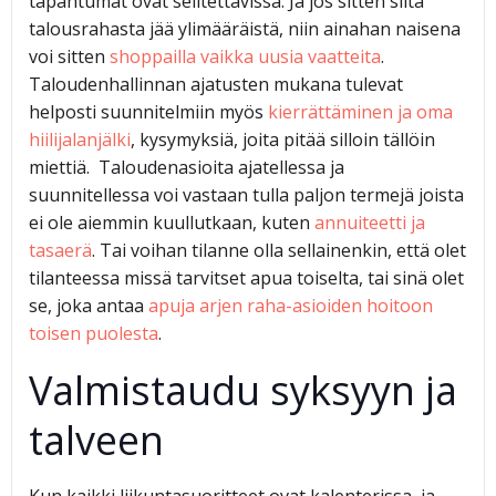
tapahtumat ovat selitettävissä. Ja jos sitten siitä
talousrahasta jää ylimääräistä, niin ainahan naisena
voi sitten
shoppailla vaikka uusia vaatteita
.
Taloudenhallinnan ajatusten mukana tulevat
helposti suunnitelmiin myös
kierrättäminen ja oma
hiilijalanjälki
, kysymyksiä, joita pitää silloin tällöin
miettiä. Taloudenasioita ajatellessa ja
suunnitellessa voi vastaan tulla paljon termejä joista
ei ole aiemmin kuullutkaan, kuten
annuiteetti ja
tasaerä
. Tai voihan tilanne olla sellainenkin, että olet
tilanteessa missä tarvitset apua toiselta, tai sinä olet
se, joka antaa
apuja arjen raha-asioiden hoitoon
toisen puolesta
.
Valmistaudu syksyyn ja
talveen