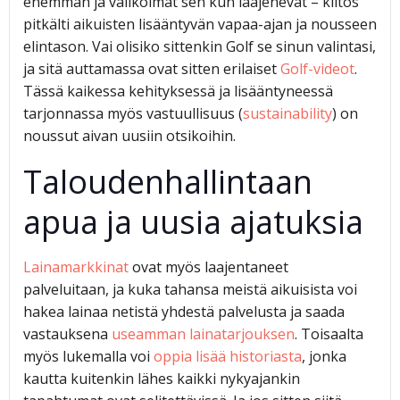
enemmän ja valikoimat sen kun laajenevat – kiitos
pitkälti aikuisten lisääntyvän vapaa-ajan ja nousseen
elintason. Vai olisiko sittenkin Golf se sinun valintasi,
ja sitä auttamassa ovat sitten erilaiset
Golf-videot
.
Tässä kaikessa kehityksessä ja lisääntyneessä
tarjonnassa myös vastuullisuus (
sustainability
) on
noussut aivan uusiin otsikoihin.
Taloudenhallintaan
apua ja uusia ajatuksia
Lainamarkkinat
ovat myös laajentaneet
palveluitaan, ja kuka tahansa meistä aikuisista voi
hakea lainaa netistä yhdestä palvelusta ja saada
vastauksena
useamman lainatarjouksen
. Toisaalta
myös lukemalla voi
oppia lisää historiasta
, jonka
kautta kuitenkin lähes kaikki nykyajankin