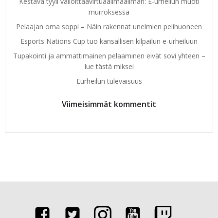
Kestävä tyyli valloittaavirtuaalimaailman: E-urheilun muoti
murroksessa
Pelaajan oma soppi – Näin rakennat unelmien pelihuoneen
Esports Nations Cup tuo kansallisen kilpailun e-urheiluun
Tupakointi ja ammattimainen pelaaminen eivät sovi yhteen –
lue tästä miksei
Eurheilun tulevaisuus
Viimeisimmät kommentit