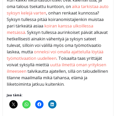
Kun kaikki liikuntasuoritteet ovat kalenterissa, ja
oma talous tsekattu kuntoon, on
aika tarkistaa auto
syksyn kelejä varten
, onhan renkaat kunnossa?
Syksyn tullessa pitää koiranomistajienkin muistaa
pari tärkeätä asiaa
koiran kanssa ulkoillessa
metsässä
. Syksyn tullessa aurinkoiset päivät alkavat
hetkellisesti ainakin vähentyä ja syksyn sateet
tulevat, silloin voi välillä myös oma työmotivaatio
laskea, mutta
onneksi voi omalla ajattelulla löytää
työmotivaation uudelleen
. Toisaalta taas yrittäjät
voivat syksyllä miettiä
uutta ilmettä oman yrityksen
ilmeeseen
talvikautta ajatellen, sillä on taloudellinen
tilanne maailmalla mikä tahansa, elämä ja
liiketoiminta jatkuu kuitenkin.
Jaa tämä: