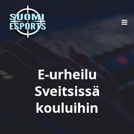
Skip
to
content
E-urheilu
Sveitsissä
kouluihin