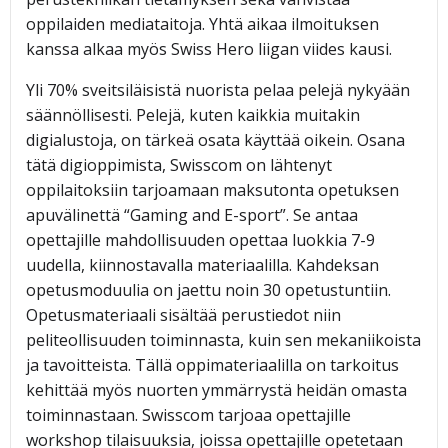
oppilaiden mediataitoja. Yhtä aikaa ilmoituksen
kanssa alkaa myös Swiss Hero liigan viides kausi.
Yli 70% sveitsiläisistä nuorista pelaa pelejä nykyään
säännöllisesti. Pelejä, kuten kaikkia muitakin
digialustoja, on tärkeä osata käyttää oikein. Osana
tätä digioppimista, Swisscom on lähtenyt
oppilaitoksiin tarjoamaan maksutonta opetuksen
apuvälinettä “Gaming and E-sport”. Se antaa
opettajille mahdollisuuden opettaa luokkia 7-9
uudella, kiinnostavalla materiaalilla. Kahdeksan
opetusmoduulia on jaettu noin 30 opetustuntiin.
Opetusmateriaali sisältää perustiedot niin
peliteollisuuden toiminnasta, kuin sen mekaniikoista
ja tavoitteista. Tällä oppimateriaalilla on tarkoitus
kehittää myös nuorten ymmärrystä heidän omasta
toiminnastaan. Swisscom tarjoaa opettajille
workshop tilaisuuksia, joissa opettajille opetetaan