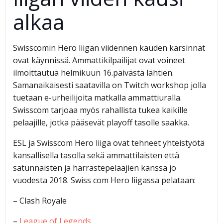
alkaa
Swisscomin Hero liigan viidennen kauden karsinnat
ovat käynnissä. Ammattikilpailijat ovat voineet
ilmoittautua helmikuun 16.päivästä lähtien.
Samanaikaisesti saatavilla on Twitch workshop jolla
tuetaan e-urheilijoita matkalla ammattiuralla.
Swisscom tarjoaa myös rahallista tukea kaikille
pelaajille, jotka pääsevät playoff tasolle saakka.
ESL ja Swisscom Hero liiga ovat tehneet yhteistyötä
kansallisella tasolla sekä ammattilaisten että
satunnaisten ja harrastepelaajien kanssa jo
vuodesta 2018. Swiss com Hero liigassa pelataan:
– Clash Royale
–
League of Legends