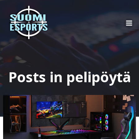
Skip
to
content
Posts in pelipöytä